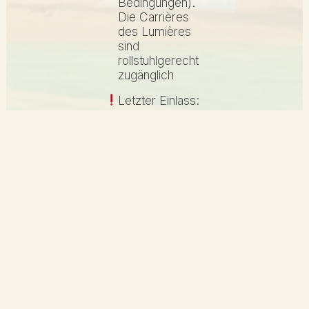
Bedingungen).
Die Carrières
des Lumières
sind
rollstuhlgerecht
zugänglich
Letzter Einlass:
1 Stunde vor
Schließung
50 %
Ermäßigung im
Yves-Brayer-
Museum bei
Vorlage Ihres
Pass Baux de
Provence –
yvesbrayer.com