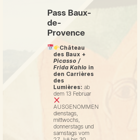
Pass Baux-
de-
Provence
Château
des Baux +
Picasso /
Frida Kahlo
in
den Carrières
des
Lumières:
ab
dem 13 Februar
AUSGENOMMEN
dienstags,
mittwochs,
donnerstags und
samstags vom
27 Juli bis 30