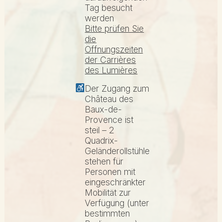
Tag besucht
werden
Bitte prüfen Sie
die
Öffnungszeiten
der Carrières
des Lumières
Der Zugang zum
Château des
Baux-de-
Provence ist
steil – 2
Quadrix-
Geländerollstühle
stehen für
Personen mit
eingeschränkter
Mobilität zur
Verfügung (unter
bestimmten