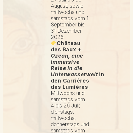
August; sowie
mittwochs und
samstags vom 1
September bis
31 Dezember
2026
Château
des Baux +
Ozean, eine
immersive
Reise in die
Unterwasserwelt
in
den Carrières
des Lumières
:
Mittwochs und
samstags vom
4 bis 26 Juli;
dienstags,
mittwochs,
donnerstags und
samstags vom